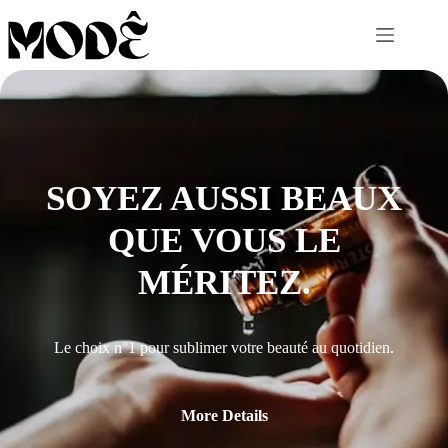
Skip
to
content
SOYEZ AUSSI BEAUX
QUE VOUS LE
MÉRITEZ.
Le choix n°1 pour sublimer votre beauté au quotidien.
More Details