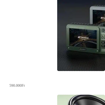
Portable Radio & Movie Box – Sansui F51 .
590.000
Fr